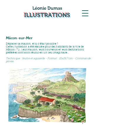
Léonie Dumas
ILLUSTRATIONS
Mâcon-sur-Mer
Déplacer sa maison, et si c'était possible ?
Cette illustration a été réalisée pour des habitants de la ville de
Mâcon (71). Leur maison, leurs souvenirs et leurs destinations
préférées sont alors réunis en un lieu imaginaire...
Technique : feutre et aquarelle - Format : 21
x29,7cm - Commande :
privée.