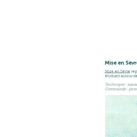
Mise en Sèvr
Mise en Sèvre
reg
étudiant autour de
Technique : aquare
Commande : perso