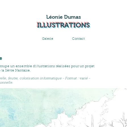
Léonie Dumas
ILLUSTRATIONS
Galerie
Contact
e
roupe un ensemble d'illustrations réalisées pour un projet
 la Sèvre Nantaise.
lle, feutre, colorisation informatique - Format : varié -
nnelle.